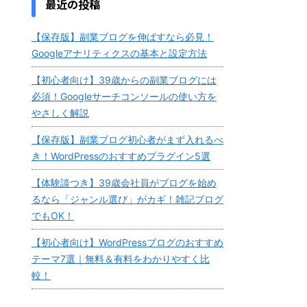
最近の投稿
【保存版】副業ブログを伸ばすなら必見！
Googleアナリティクスの基本と設定方法
【初心者向け】39歳からの副業ブログには
必須！Googleサーチコンソールの使い方を
やさしく解説
【保存版】副業ブログ初心者がまず入れるべ
き！WordPressのおすすめプラグイン5選
【体験談つき】39歳会社員がブログを始め
るなら「ジャンル選び」がカギ！雑記ブログ
でもOK！
【初心者向け】WordPressブログのおすすめ
テーマ7選｜無料＆有料をわかりやすく比
較！