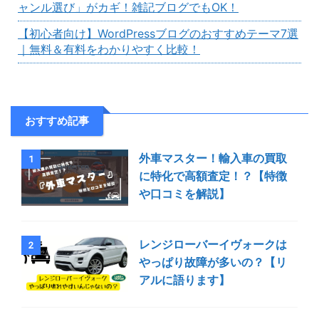
ャンル選び」がカギ！雑記ブログでもOK！
【初心者向け】WordPressブログのおすすめテーマ7選
｜無料＆有料をわかりやすく比較！
おすすめ記事
外車マスター！輸入車の買取
1
に特化で高額査定！？【特徴
や口コミを解説】
レンジローバーイヴォークは
2
やっぱり故障が多いの？【リ
アルに語ります】