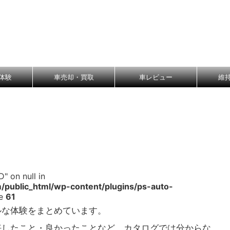
体験
車売却・買取
車レビュー
維
" on null in
public_html/wp-content/plugins/ps-auto-
ne
61
ルな体験をまとめています。
悔したこと・良かったことなど、カタログでは分からな