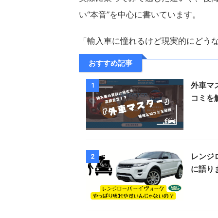
い“本音”を中心に書いています。
「輸入車に憧れるけど現実的にどう
おすすめ記事
外車マ
1
コミを
レンジ
2
に語り