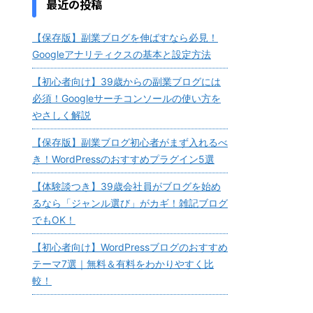
最近の投稿
【保存版】副業ブログを伸ばすなら必見！
Googleアナリティクスの基本と設定方法
【初心者向け】39歳からの副業ブログには
必須！Googleサーチコンソールの使い方を
やさしく解説
【保存版】副業ブログ初心者がまず入れるべ
き！WordPressのおすすめプラグイン5選
【体験談つき】39歳会社員がブログを始め
るなら「ジャンル選び」がカギ！雑記ブログ
でもOK！
【初心者向け】WordPressブログのおすすめ
テーマ7選｜無料＆有料をわかりやすく比
較！