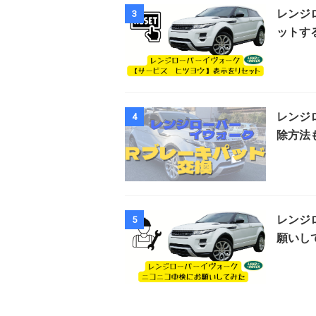
レンジ
3
ットす
レンジ
4
除方法
レンジ
5
願いし